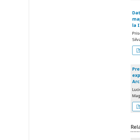
Dat
map
la 
Pris
Silv
Pre
exp
Arc
Luci
Magg
Rel