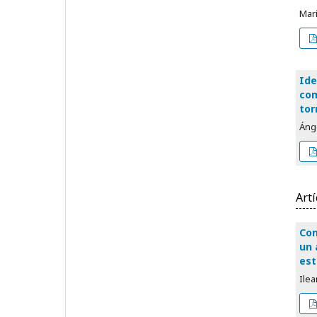
Mar
Ide
com
tor
Áng
Artí
Con
un 
est
Ilea