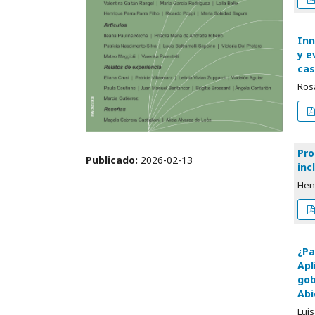
Inn
y e
cas
Ros
Pro
Publicado:
2026-02-13
inc
Henr
¿Pa
Apl
gob
Abi
Lui