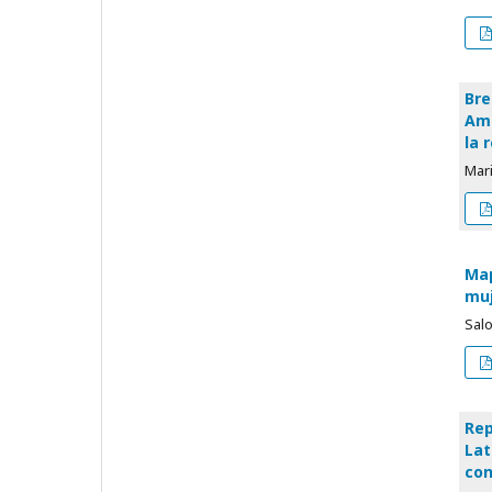
Bre
Amé
la 
Mar
Map
muj
Sal
Rep
Lat
con