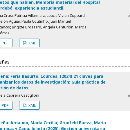
etos que hablan. Memoria material del Hospital
ardebó: experiencia estudiantil.
na Crusi, Patricia Villarmarz, Leticia Vivian Zuppardi,
e
elón Aguiar, Paula Coutinho, Juan Manuel
ancor, Brigitte Brossard, Ángela Centurión, Marcia
iérrez
PDF
XML
eñas
eña: Feria Basurto, Lourdes. (2024) 21 claves para
anizar los datos de investigación: Guía práctica de
tión de datos.
la Cabrera Castiglioni
e
PDF
XML
eña: Arnaudo, María Cecilia; Grunfeld Baeza, María
ó-nica; y Zana, Julieta (2025). Gestión universitaria