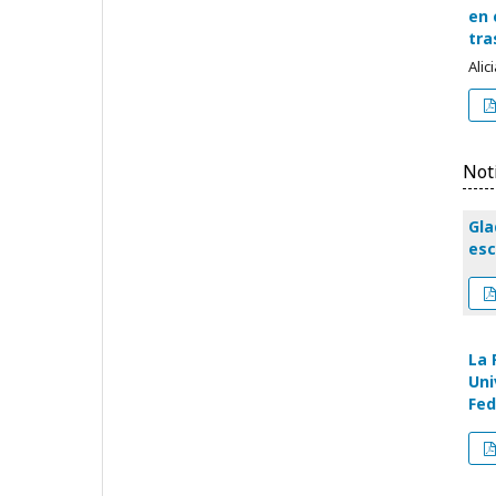
en 
tra
Alic
Not
Gla
esc
La 
Uni
Fed