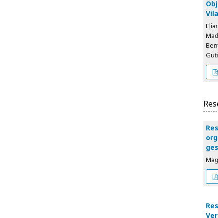
Obj
Vil
Elia
Mad
Bent
Gut
Res
Res
org
ges
Mage
Res
Ver