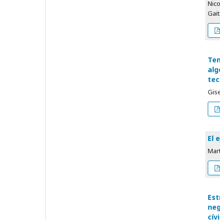
Nico
Gait
Tem
alg
tec
Gise
El 
Mart
Est
neg
cív