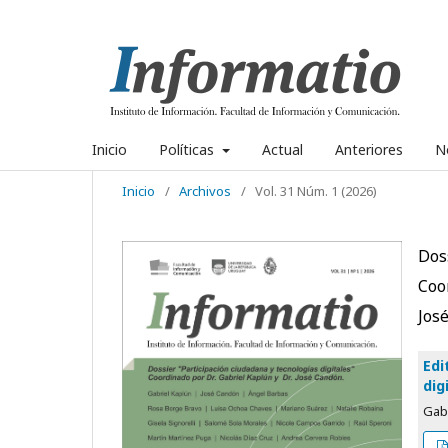
Inicio
Políticas
Actual
Anteriores
No
Inicio
/
Archivos
/
Vol. 31 Núm. 1 (2026)
Doss
Coo
Jos
Edi
dig
Gab