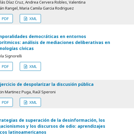
lás Díaz Cruz, Andrea Cervera Robles, Valentina
án Rangel, Maria Camila Garcia Rodriguez
PDF
XML
poralidades democráticas en entornos
orítmicos: análisis de mediaciones deliberativas en
nologías cívicas
la Signorelli
PDF
XML
ejercicio de despolarizar la discusión pública
in Martinez Puga, Raúl Speroni
PDF
XML
rategias de superación de la desinformación, los
acionismos y los discursos de odio: aprendizajes
icos latinoamericanos