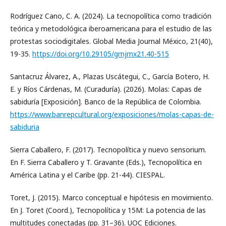
Rodríguez Cano, C. A. (2024). La tecnopolítica como tradición
teórica y metodológica iberoamericana para el estudio de las
protestas sociodigitales. Global Media Journal México, 21(40),
19-35.
https://doi.org/10.29105/gmjmx21.40-515
Santacruz Álvarez, A., Plazas Uscátegui, C., García Botero, H.
E. y Ríos Cárdenas, M. (Curaduría). (2026). Molas: Capas de
sabiduría [Exposición]. Banco de la República de Colombia.
https://www.banrepcultural.org/exposiciones/molas-capas-de-
sabiduria
Sierra Caballero, F. (2017). Tecnopolítica y nuevo sensorium.
En F. Sierra Caballero y T. Gravante (Eds.), Tecnopolítica en
América Latina y el Caribe (pp. 21-44). CIESPAL.
Toret, J. (2015). Marco conceptual e hipótesis en movimiento.
En J. Toret (Coord.), Tecnopolítica y 15M: La potencia de las
multitudes conectadas (pp. 31–36). UOC Ediciones.