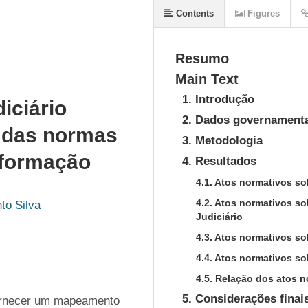
Contents
Figures
Resumo
Main Text
1. Introdução
iciário
2. Dados governamenta
 das normas
3. Metodologia
Informação
4. Resultados
4.1. Atos normativos so
4.2. Atos normativos so
to Silva
Judiciário
4.3. Atos normativos so
4.4. Atos normativos so
4.5. Relação dos atos 
5. Considerações finai
ornecer um mapeamento 