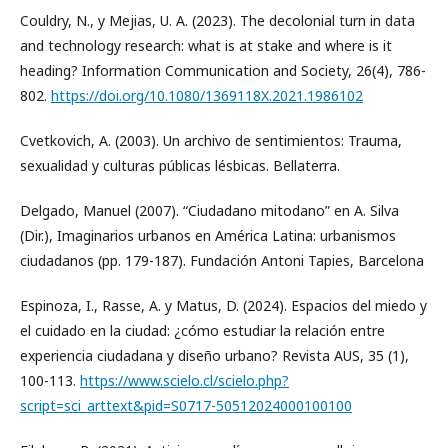
Couldry, N., y Mejias, U. A. (2023). The decolonial turn in data
and technology research: what is at stake and where is it
heading? Information Communication and Society, 26(4), 786-
802.
https://doi.org/10.1080/1369118X.2021.1986102
Cvetkovich, A. (2003). Un archivo de sentimientos: Trauma,
sexualidad y culturas públicas lésbicas. Bellaterra.
Delgado, Manuel (2007). “Ciudadano mitodano” en A. Silva
(Dir.), Imaginarios urbanos en América Latina: urbanismos
ciudadanos (pp. 179-187). Fundación Antoni Tapies, Barcelona
Espinoza, I., Rasse, A. y Matus, D. (2024). Espacios del miedo y
el cuidado en la ciudad: ¿cómo estudiar la relación entre
experiencia ciudadana y diseño urbano? Revista AUS, 35 (1),
100-113.
https://www.scielo.cl/scielo.php?
script=sci_arttext&pid=S0717-50512024000100100