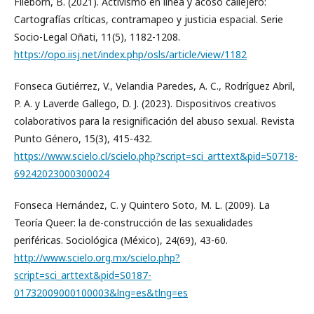
Fileborn, B. (2021). Activismo en línea y acoso callejero:
Cartografías críticas, contramapeo y justicia espacial. Serie
Socio-Legal Oñati, 11(5), 1182-1208.
https://opo.iisj.net/index.php/osls/article/view/1182
Fonseca Gutiérrez, V., Velandia Paredes, A. C., Rodríguez Abril,
P. A. y Laverde Gallego, D. J. (2023). Dispositivos creativos
colaborativos para la resignificación del abuso sexual. Revista
Punto Género, 15(3), 415-432.
https://www.scielo.cl/scielo.php?script=sci_arttext&pid=S0718-
69242023000300024
Fonseca Hernández, C. y Quintero Soto, M. L. (2009). La
Teoría Queer: la de-construcción de las sexualidades
periféricas. Sociológica (México), 24(69), 43-60.
http://www.scielo.org.mx/scielo.php?
script=sci_arttext&pid=S0187-
01732009000100003&lng=es&tlng=es