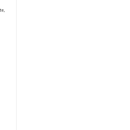
s
te,