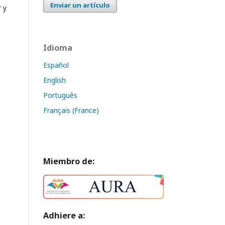
Enviar un artículo
 y
Idioma
Español
English
Português
Français (France)
Miembro de:
Adhiere a: