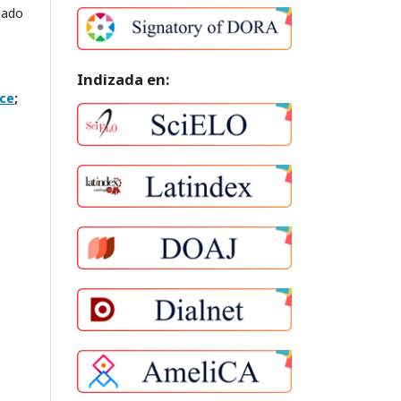
iado
Indizada en:
ace
;