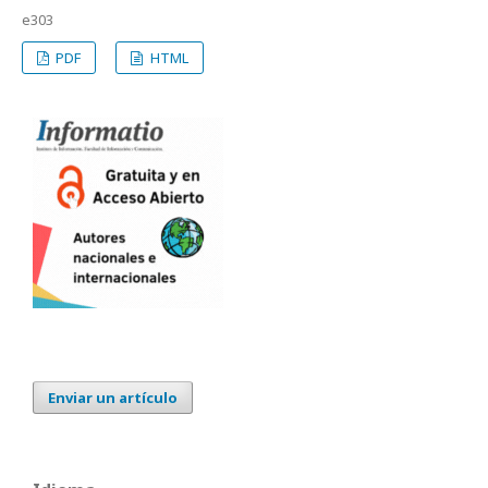
e303
PDF
HTML
Enviar un artículo