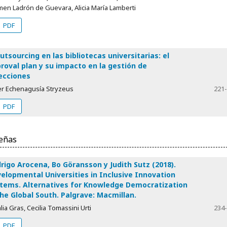
en Ladrón de Guevara, Alicia María Lamberti
PDF
outsourcing en las bibliotecas universitarias: el
roval plan y su impacto en la gestión de
ecciones
ier Echenagusía Stryzeus
221
PDF
eñas
rigo Arocena, Bo Göransson y Judith Sutz (2018).
elopmental Universities in Inclusive Innovation
tems. Alternatives for Knowledge Democratization
the Global South. Palgrave: Macmillan.
lia Gras, Cecilia Tomassini Urti
234
PDF