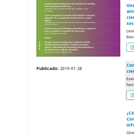
Una
ant
cie
soc
Leo
Bas
Com
Publicado:
2019-01-28
cie
Exeq
Fer
¿Có
Con
inf
Gice