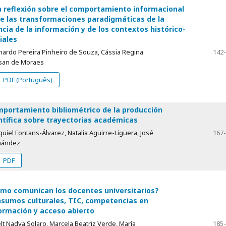
 reflexión sobre el comportamiento informacional
e las transformaciones paradigmáticas de la
ncia de la información y de los contextos histórico-
iales
nardo Pereira Pinheiro de Souza, Cássia Regina
142
san de Moraes
PDF (Português)
portamiento bibliométrico de la producción
ntífica sobre trayectorias académicas
uiel Fontans-Álvarez, Natalia Aguirre-Ligüera, José
167
nández
PDF
mo comunican los docentes universitarios?
sumos culturales, TIC, competencias en
ormación y acceso abierto
lt Nadya Solaro, Marcela Beatriz Verde, María
185