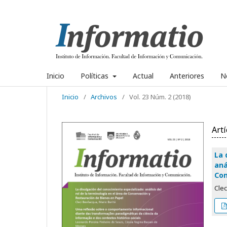
Inicio
Políticas
Actual
Anteriores
No
Inicio
/
Archivos
/
Vol. 23 Núm. 2 (2018)
Artí
La 
aná
Con
Clec