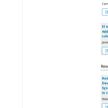
Carm
El 
app
col
Jav
Res
Rod
Dev
Sys
in 
Nata