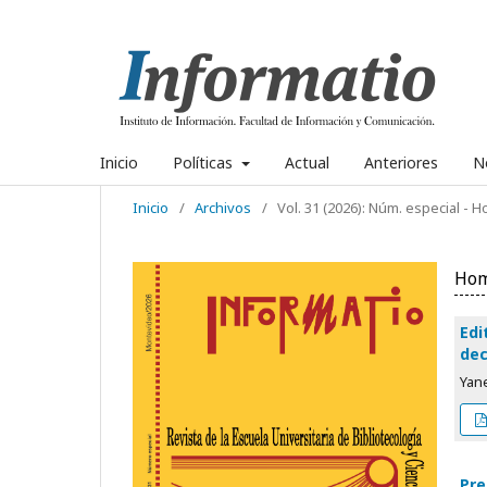
Inicio
Políticas
Actual
Anteriores
No
Inicio
/
Archivos
/
Vol. 31 (2026): Núm. especial - 
Hom
Edi
dec
Yane
Pre