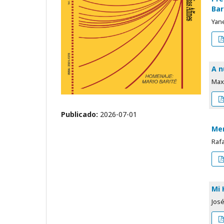
Bar
Yane
A n
Maxi
Publicado:
2026-07-01
Mem
Raf
Mi
Jos