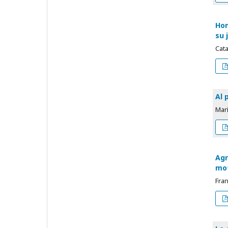
Hom
su 
Cat
Al 
Mar
Agr
mot
Fran