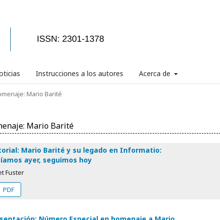
ticias
Instrucciones a los autores
Acerca de
Homenaje: Mario Barité
enaje: Mario Barité
torial: Mario Barité y su legado en Informatio:
íamos ayer, seguimos hoy
t Fuster
PDF
sentación: Número Especial en homenaje a Mario