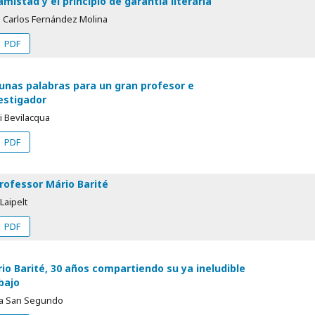
amistad y el principio de garantía literária
n Carlos Fernández Molina
PDF
unas palabras para un gran profesor e
estigador
i Bevilacqua
PDF
rofessor Mário Barité
 Laipelt
PDF
io Barité, 30 años compartiendo su ya ineludible
bajo
a San Segundo