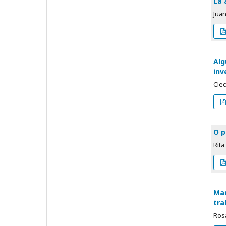
La 
Jua
Alg
inv
Clec
O p
Rita
Mar
tra
Ros