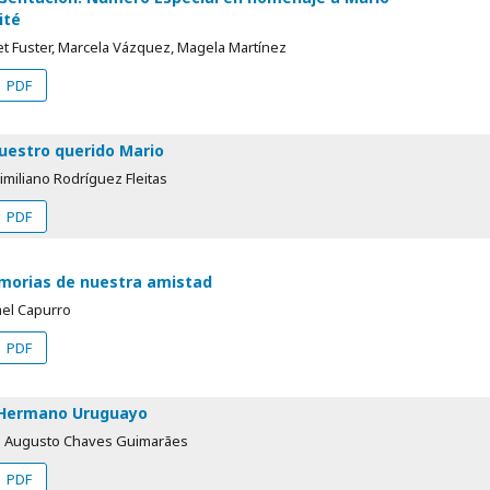
ité
t Fuster, Marcela Vázquez, Magela Martínez
PDF
uestro querido Mario
miliano Rodríguez Fleitas
PDF
orias de nuestra amistad
ael Capurro
PDF
 Hermano Uruguayo
é Augusto Chaves Guimarães
PDF