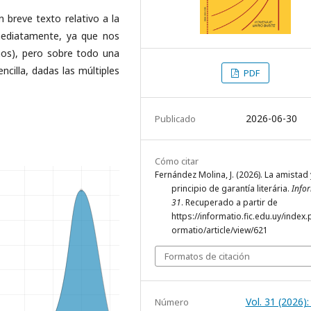
n breve texto relativo a la
nmediatamente, ya que nos
ños), pero sobre todo una
cilla, dadas las múltiples
PDF
2026-06-30
Publicado
Cómo citar
Fernández Molina, J. (2026). La amistad 
principio de garantía literária.
Info
31
. Recuperado a partir de
https://informatio.fic.edu.uy/index.
ormatio/article/view/621
Formatos de citación
Vol. 31 (2026)
Número