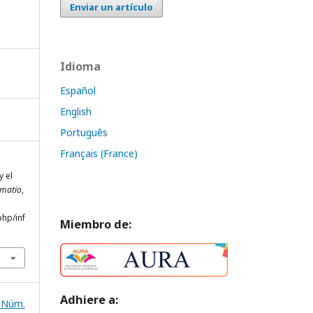
Enviar un artículo
Idioma
Español
English
Português
Français (France)
y el
rmatio
,
php/inf
Miembro de:
Adhiere a:
: Núm.