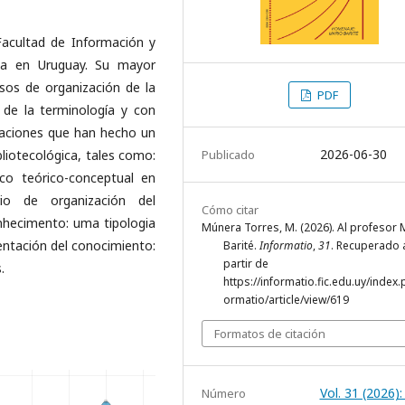
acultad de Información y
ica en Uruguay. Su mayor
sos de organización de la
PDF
de la terminología y con
caciones que han hecho un
2026-06-30
Publicado
bliotecológica, tales como:
co teórico-conceptual en
rio de organización del
Cómo citar
nhecimento: uma tipologia
Múnera Torres, M. (2026). Al profesor 
sentación del conocimiento:
Barité.
Informatio
,
31
. Recuperado 
partir de
.
https://informatio.fic.edu.uy/index.
ormatio/article/view/619
Formatos de citación
Vol. 31 (2026)
Número