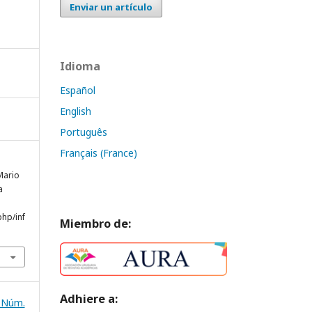
Enviar un artículo
Idioma
Español
English
Português
Français (France)
Mario
a
php/inf
Miembro de:
Adhiere a:
: Núm.