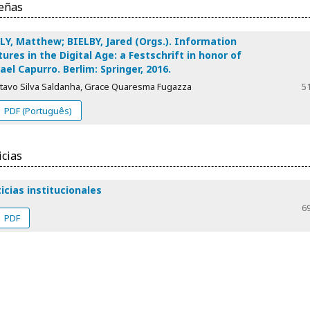
eñas
LY, Matthew; BIELBY, Jared (Orgs.). Information
tures in the Digital Age: a Festschrift in honor of
ael Capurro. Berlim: Springer, 2016.
tavo Silva Saldanha, Grace Quaresma Fugazza
5
PDF (Português)
icias
icias institucionales
6
PDF