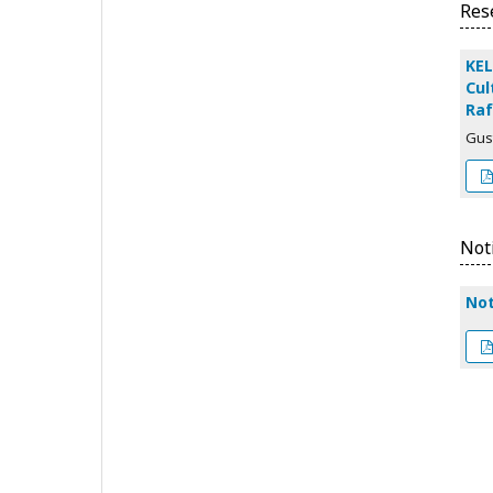
Res
KEL
Cul
Raf
Gus
Not
Not