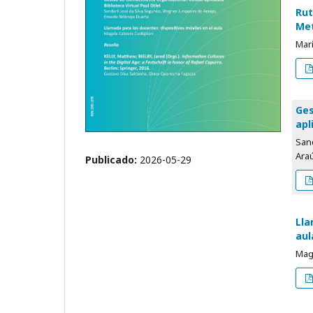
Rut
Met
Marí
Ges
apl
San
Ara
Publicado:
2026-05-29
Lla
aul
Mage