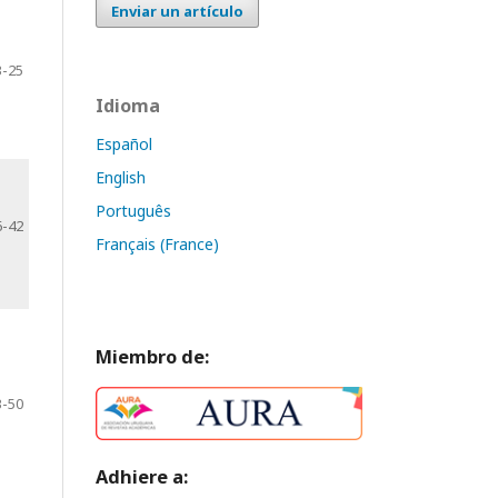
Enviar un artículo
3-25
Idioma
Español
English
Português
6-42
Français (France)
Miembro de:
3-50
Adhiere a: