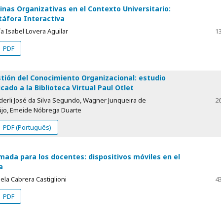
inas Organizativas en el Contexto Universitario:
áfora Interactiva
a Isabel Lovera Aguilar
1
PDF
tión del Conocimiento Organizacional: estudio
icado a la Biblioteca Virtual Paul Otlet
derli José da Silva Segundo, Wagner Junqueira de
2
újo, Emeide Nóbrega Duarte
PDF (Português)
mada para los docentes: dispositivos móviles en el
a
la Cabrera Castiglioni
4
PDF