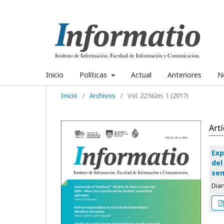
Inicio
Políticas
Actual
Anteriores
No
Inicio
/
Archivos
/
Vol. 22 Núm. 1 (2017)
Artí
Exp
del
sem
Dia