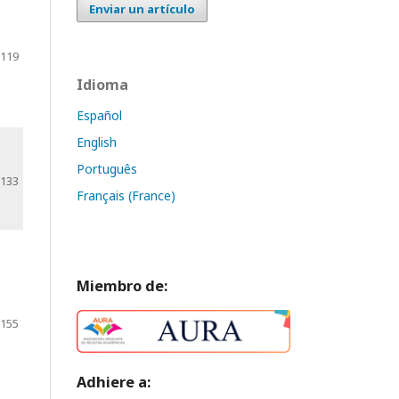
Enviar un artículo
-119
Idioma
Español
English
Português
-133
Français (France)
Miembro de:
-155
Adhiere a: