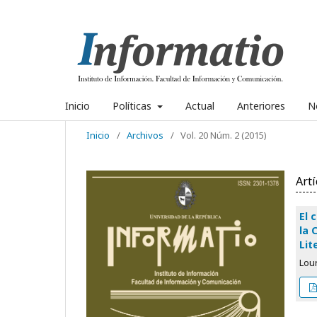
Inicio
Políticas
Actual
Anteriores
No
Inicio
/
Archivos
/
Vol. 20 Núm. 2 (2015)
Artí
El 
la 
Lit
Lou