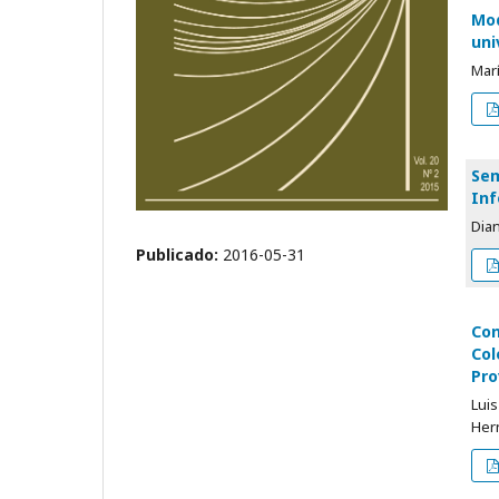
Mod
uni
Marí
Sem
Inf
Dia
Publicado:
2016-05-31
Con
Col
Pro
Luis
Her