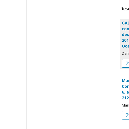
Res
GAB
com
des
201
Oca
Dan
Mar
Con
6. 
212
Mar