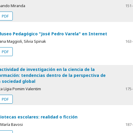
nando Miranda
151
PDF
Museo Pedagógico "José Pedro Varela" en Internet
na Maggioli, Silvia Spinak
163
PDF
actividad de investigación en la ciencia de la
ormación: tendencias dentro de la perspectiva de
 sociedad global
ta Lígia Pomim Valentim
175
PDF
liotecas escolares: realidad o ficción
 María Bavosi
187