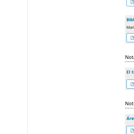
Bib
Mari
Not
El 
Not
Áre