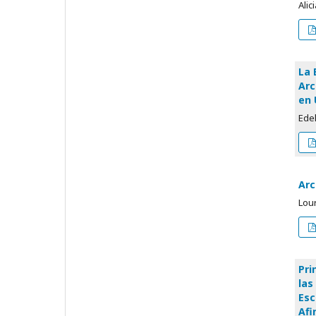
Alic
La 
Arc
en 
Edel
Arc
Lou
Pri
las
Esc
Afi