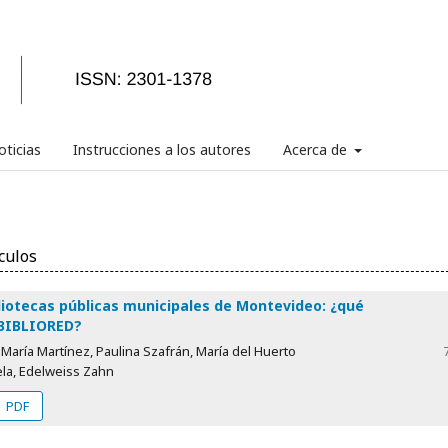
ticias
Instrucciones a los autores
Acerca de
culos
liotecas públicas municipales de Montevideo: ¿qué
BIBLIORED?
María Martínez, Paulina Szafrán, María del Huerto
ela, Edelweiss Zahn
PDF