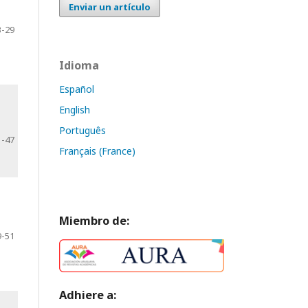
Enviar un artículo
3-29
Idioma
Español
English
Português
1-47
Français (France)
Miembro de:
9-51
Adhiere a: