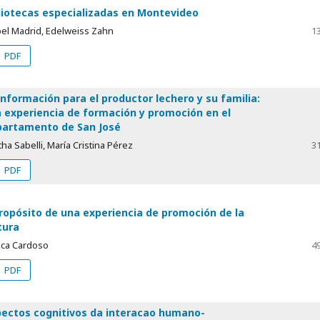
liotecas especializadas en Montevideo
bel Madrid, Edelweiss Zahn
1
PDF
información para el productor lechero y su familia:
 experiencia de formación y promoción en el
artamento de San José
ha Sabelli, María Cristina Pérez
3
PDF
ropósito de una experiencia de promoción de la
tura
nca Cardoso
4
PDF
ectos cognitivos da interacao humano-