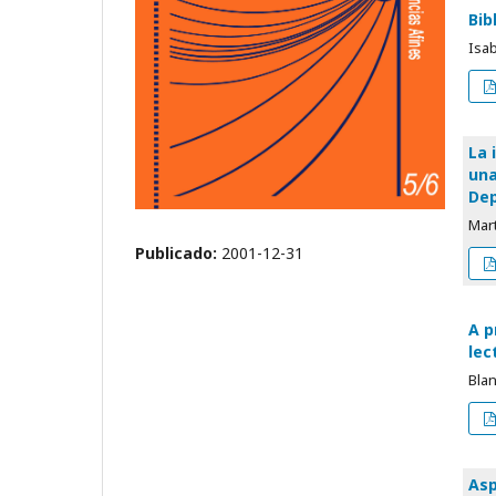
Bib
Isa
La 
una
Dep
Mart
Publicado:
2001-12-31
A p
lec
Bla
Asp