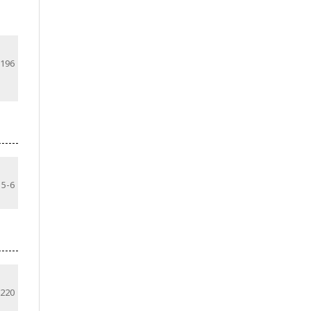
-196
5-6
-220