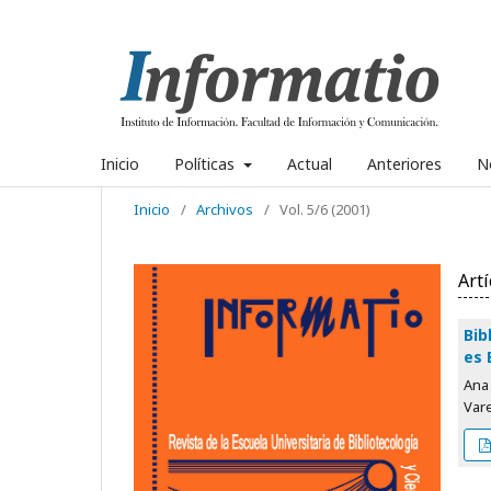
Inicio
Políticas
Actual
Anteriores
No
Inicio
/
Archivos
/
Vol. 5/6 (2001)
Artí
Bib
es 
Ana 
Var