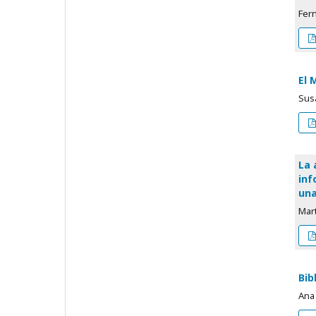
Fer
El 
Susa
La 
inf
una
Mar
Bib
Ana