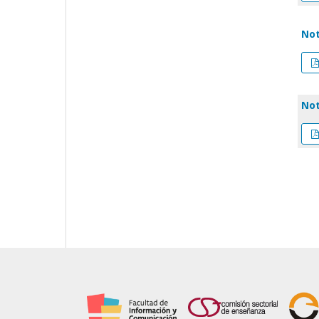
Not
Not