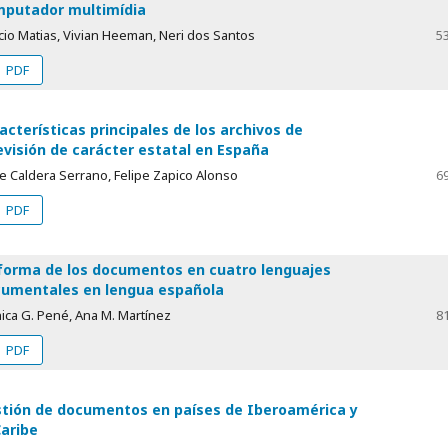
putador multimídia
io Matias, Vivian Heeman, Neri dos Santos
5
PDF
acterísticas principales de los archivos de
evisión de carácter estatal en España
e Caldera Serrano, Felipe Zapico Alonso
6
PDF
forma de los documentos en cuatro lenguajes
umentales en lengua española
ica G. Pené, Ana M. Martínez
8
PDF
tión de documentos en países de Iberoamérica y
Caribe