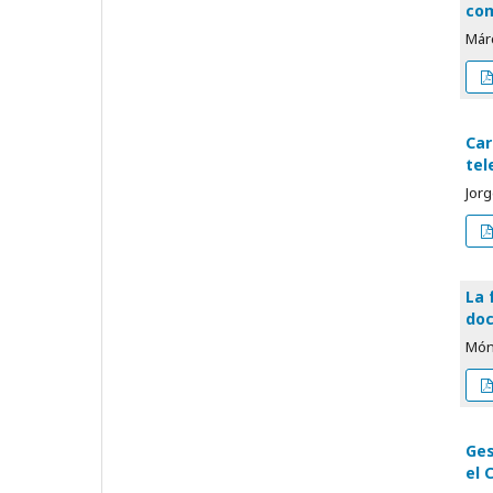
com
Márc
Car
tel
Jorg
La 
doc
Món
Ges
el 