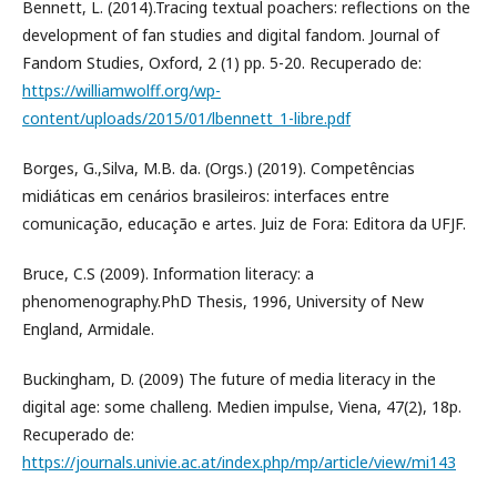
Bennett, L. (2014).Tracing textual poachers: reflections on the
development of fan studies and digital fandom. Journal of
Fandom Studies, Oxford, 2 (1) pp. 5-20. Recuperado de:
https://williamwolff.org/wp-
content/uploads/2015/01/lbennett_1-libre.pdf
Borges, G.,Silva, M.B. da. (Orgs.) (2019). Competências
midiáticas em cenários brasileiros: interfaces entre
comunicação, educação e artes. Juiz de Fora: Editora da UFJF.
Bruce, C.S (2009). Information literacy: a
phenomenography.PhD Thesis, 1996, University of New
England, Armidale.
Buckingham, D. (2009) The future of media literacy in the
digital age: some challeng. Medien impulse, Viena, 47(2), 18p.
Recuperado de:
https://journals.univie.ac.at/index.php/mp/article/view/mi143