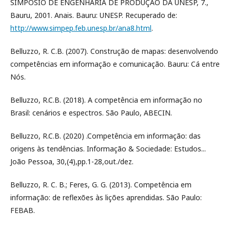
SIMPÓSIO DE ENGENHARIA DE PRODUÇÃO DA UNESP, 7.,
Bauru, 2001. Anais. Bauru: UNESP. Recuperado de:
http://www.simpep.feb.unesp.br/ana8.html
.
Belluzzo, R. C.B. (2007). Construção de mapas: desenvolvendo
competências em informação e comunicação. Bauru: Cá entre
Nós.
Belluzzo, R.C.B. (2018). A competência em informação no
Brasil: cenários e espectros. São Paulo, ABECIN.
Belluzzo, R.C.B. (2020) .Competência em informação: das
origens às tendências. Informação & Sociedade: Estudos...
João Pessoa, 30,(4),pp.1-28,out./dez.
Belluzzo, R. C. B.; Feres, G. G. (2013). Competência em
informação: de reflexões às lições aprendidas. São Paulo:
FEBAB.