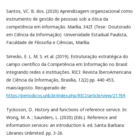
Santos, V.C. B. dos. (2020) Aprendizagem organizacional como
instrumento de gestão de pessoas sob a ótica da
competência em informação. Marília. 342f. (Tese- Doutorado
em Ciência da Informação) -Universidade Estadual Paulista,
Faculdade de Filosofia e Ciências, Marília.
Simeão, E. L. M. S. et al. (2019). Estruturação estratégica do
campo científico da Competência em Informação no Brasil:
integrando redes e instituições. RICI: Revista IberoAmericana
de Ciência da Informação, Brasília, 12(2) pp. 440-453,
maio/agosto. Recuperado de:
https://periodicos.unb.br/index.php/RICI/article/view/21769
Tyckoson, D.. History and functions of reference service. In:
Wong, M. A. ; Saunders, L. (2020) (Eds.). Reference and
information services: an introduction 6. ed. Santa Barbara:
Libraries Unlimited. pp. 3-26.