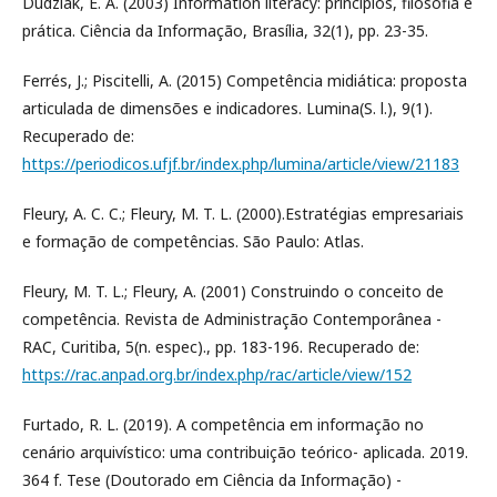
Dudziak, E. A. (2003) Information literacy: princípios, filosofia e
prática. Ciência da Informação, Brasília, 32(1), pp. 23-35.
Ferrés, J.; Piscitelli, A. (2015) Competência midiática: proposta
articulada de dimensões e indicadores. Lumina(S. l.), 9(1).
Recuperado de:
https://periodicos.ufjf.br/index.php/lumina/article/view/21183
Fleury, A. C. C.; Fleury, M. T. L. (2000).Estratégias empresariais
e formação de competências. São Paulo: Atlas.
Fleury, M. T. L.; Fleury, A. (2001) Construindo o conceito de
competência. Revista de Administração Contemporânea -
RAC, Curitiba, 5(n. espec)., pp. 183-196. Recuperado de:
https://rac.anpad.org.br/index.php/rac/article/view/152
Furtado, R. L. (2019). A competência em informação no
cenário arquivístico: uma contribuição teórico- aplicada. 2019.
364 f. Tese (Doutorado em Ciência da Informação) -