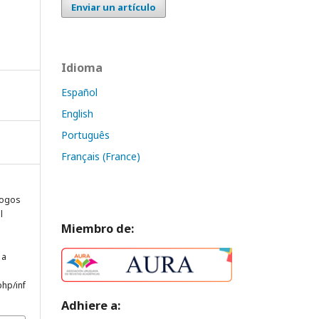
Enviar un artículo
Idioma
Español
English
Português
Français (France)
álogos
l
Miembro de:
 a
php/inf
Adhiere a: