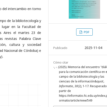
 del intercambio en torno
mpo de la bibliotecología y
o lugar en la Facultad de
PDF
os Aires el martes 23 de
s revistas Palabra Clave
ción, cultura y sociedad
2025-11-04
Publicado
dad Nacional de Córdoba) e
).
Cómo citar
-, -. (2025). Memoria del encuentro "di
para la comunicación científica en e
campo de la bibliotecología y las
ciencias de la información&quot;.
Informatio
,
30
(2), 1-17. Recuperado
partir de
https://informatio.fic.edu.uy/index.
ormatio/article/view/549