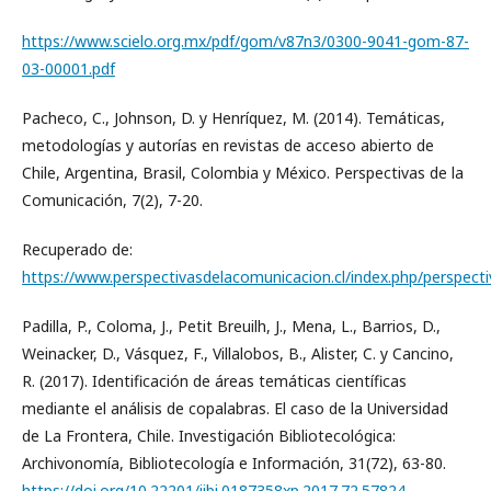
https://www.scielo.org.mx/pdf/gom/v87n3/0300-9041-gom-87-
03-00001.pdf
Pacheco, C., Johnson, D. y Henríquez, M. (2014). Temáticas,
metodologías y autorías en revistas de acceso abierto de
Chile, Argentina, Brasil, Colombia y México. Perspectivas de la
Comunicación, 7(2), 7-20.
Recuperado de:
https://www.perspectivasdelacomunicacion.cl/index.php/perspecti
Padilla, P., Coloma, J., Petit Breuilh, J., Mena, L., Barrios, D.,
Weinacker, D., Vásquez, F., Villalobos, B., Alister, C. y Cancino,
R. (2017). Identificación de áreas temáticas científicas
mediante el análisis de copalabras. El caso de la Universidad
de La Frontera, Chile. Investigación Bibliotecológica:
Archivonomía, Bibliotecología e Información, 31(72), 63-80.
https://doi.org/10.22201/iibi.0187358xp.2017.72.57824