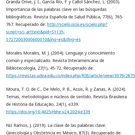
Granda Orive, J. I., García Río, F. y Callol Sánchez, L. (2003).
Importancia de las palabras clave en las búsquedas
bibliográficas. Revista Española de Salud Pública, 77(6), 765-
767. Recuperado de:
http://scielo.isciii.es/scielo.php?
script=sci_arttext&pid=S1135-
57272003000600010&lng=es&tlng=es
Morales Morales, M. J. (2004). Lenguaje y conocimiento
común y especializado. Revista Interamericana de
Bibliotecología, 27(1), 45-72. Recuperado de:
https://revistas.udea.edu.co/index.php/RIB/article/view/3079/2875
Moura, T. O. de C., De Melo, P. B., Assis, R. y Zarias, A. (2024).
Temas, metodologias e núcleos de sentido. Revista Brasileira
de História da Educação, 24(1), e339.
https://doi.org/10.4025/rbhe.v24.2024.e339
Niz Ramos, J. (2019). La clave de las palabras clave.
Ginecología y Obstetricia en México, 87(3). Recuperado de: