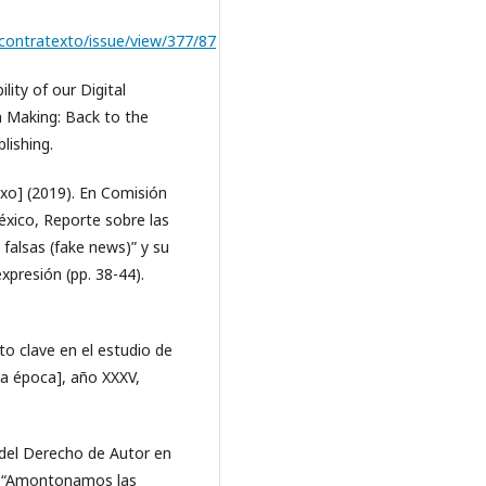
p/contratexto/issue/view/377/87
lity of our Digital
on Making: Back to the
lishing.
xo] (2019). En Comisión
xico, Reporte sobre las
falsas (fake news)” y su
xpresión (pp. 38-44).
to clave en el estudio de
a época], año XXXV,
 del Derecho de Autor en
). “Amontonamos las