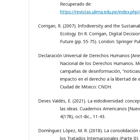
Recuperado de:
https://revistas.ulima.edu.pe/index.ph
Corrigan, R. (2007). Infodiversity and the Sustainabi
Ecology. En R. Corrigan, Digital Decisi
Future (pp. 55-75). London: Springer Pub
Declaración Universal de Derechos Humanos [Ane
Nacional de los Derechos Humanos. Mé
campañas de desinformación, “noticias 
impacto en el derecho a la libertad de e
Ciudad de México: CNDH.
Deves Valdés, E. (2021). La eidodiversidad: concep
las ideas. Cuadernos Americanos [Nuev
4(178), oct-dic., 11-43.
Domínguez López, M. R. (2018). La consolidación
los Tratados Internacionales (Parte II