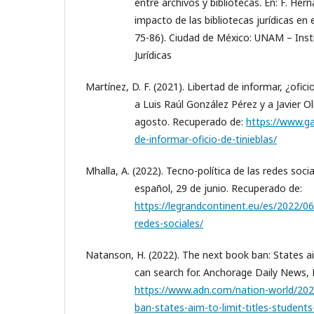
entre archivos y bibliotecas. En: F. He
impacto de las bibliotecas jurídicas en e
75-86). Ciudad de México: UNAM – Inst
Jurídicas
Martínez, D. F. (2021). Libertad de informar, ¿ofici
a Luis Raúl González Pérez y a Javier 
agosto. Recuperado de:
https://www.g
de-informar-oficio-de-tinieblas/
Mhalla, A. (2022). Tecno-política de las redes soci
español, 29 de junio. Recuperado de:
https://legrandcontinent.eu/es/2022/06
redes-sociales/
Natanson, H. (2022). The next book ban: States aim
can search for. Anchorage Daily News,
https://www.adn.com/nation-world/202
ban-states-aim-to-limit-titles-students