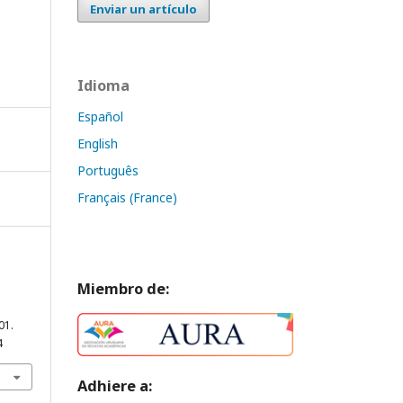
Enviar un artículo
Idioma
Español
English
Português
Français (France)
Miembro de:
01.
4
Adhiere a: