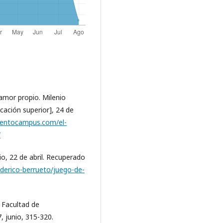
 amor propio. Milenio
ación superior], 24 de
mentocampus.com/el-
/
io, 22 de abril. Recuperado
derico-berrueto/juego-de-
a Facultad de
, junio, 315-320.