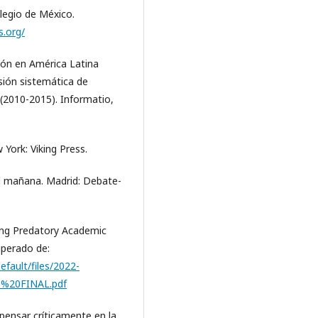
olegio de México.
s.org/
ción en América Latina
isión sistemática de
 (2010-2015). Informatio,
York: Viking Press.
el mañana. Madrid: Debate-
ing Predatory Academic
uperado de:
efault/files/2022-
h%20FINAL.pdf
pensar críticamente en la