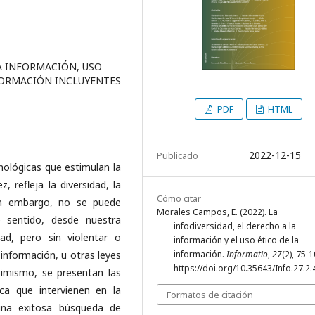
A INFORMACIÓN, USO
NFORMACIÓN INCLUYENTES
PDF
HTML
2022-12-15
Publicado
cnológicas que estimulan la
 refleja la diversidad, la
Cómo citar
 Sin embargo, no se puede
Morales Campos, E. (2022). La
e sentido, desde nuestra
infodiversidad, el derecho a la
dad, pero sin violentar o
información y el uso ético de la
información.
Informatio
,
27
(2), 75-1
información, u otras leyes
https://doi.org/10.35643/Info.27.2.
simismo, se presentan las
teca que intervienen en la
Formatos de citación
una exitosa búsqueda de