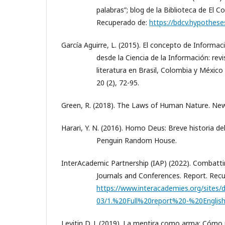
palabras”; blog de la Biblioteca de El C
Recuperado de:
https://bdcv.hypothese
García Aguirre, L. (2015). El concepto de Informa
desde la Ciencia de la Información: rev
literatura en Brasil, Colombia y México
20 (2), 72-95.
Green, R. (2018). The Laws of Human Nature. New 
Harari, Y. N. (2016). Homo Deus: Breve historia d
Penguin Random House.
InterAcademic Partnership (IAP) (2022). Combatt
Journals and Conferences. Report. Rec
https://www.interacademies.org/sites/d
03/1.%20Full%20report%20-%20Englis
Levitin D. J. (2019). La mentira como arma: Cómo 