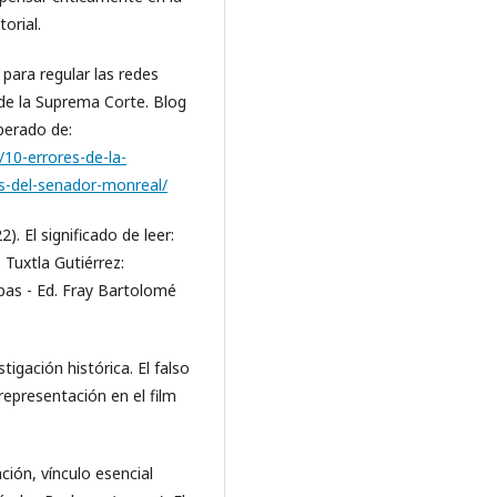
orial.
 para regular las redes
 de la Suprema Corte. Blog
perado de:
10-errores-de-la-
les-del-senador-monreal/
. El significado de leer:
 Tuxtla Gutiérrez:
apas - Ed. Fray Bartolomé
tigación histórica. El falso
representación en el film
ción, vínculo esencial