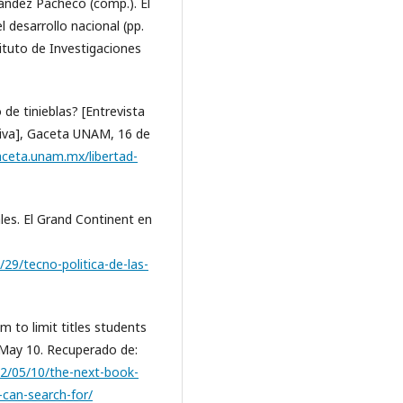
rnández Pacheco (comp.). El
l desarrollo nacional (pp.
ituto de Investigaciones
o de tinieblas? [Entrevista
Oliva], Gaceta UNAM, 16 de
aceta.unam.mx/libertad-
ales. El Grand Continent en
/29/tecno-politica-de-las-
 to limit titles students
 May 10. Recuperado de:
2/05/10/the-next-book-
-can-search-for/