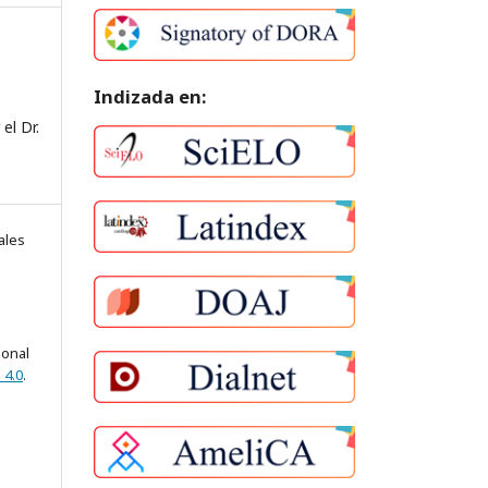
Indizada en:
el Dr.
ales
ional
 4.0
.