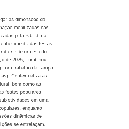
igar as dimensões da 
mação mobilizadas nas 
zadas pela Biblioteca 
conhecimento das festas 
rata-se de um estudo 
rço de 2025, combinou 
s) com trabalho de campo 
as). Contextualiza as 
ltural, bem como as 
s festas populares 
 subjetividades em uma 
populares, enquanto 
ssões dinâmicas de 
dições se entrelaçam. 