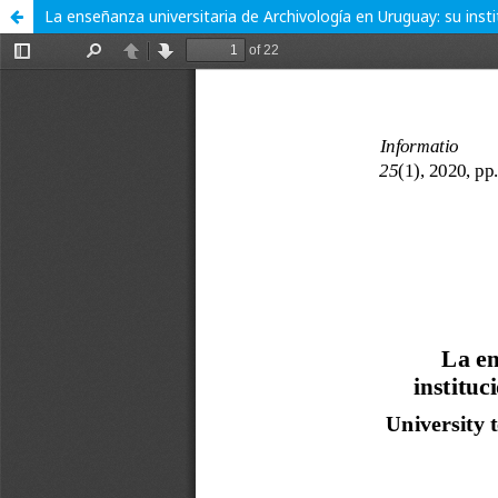
La enseñanza universitaria de Archivología en Uruguay: su insti