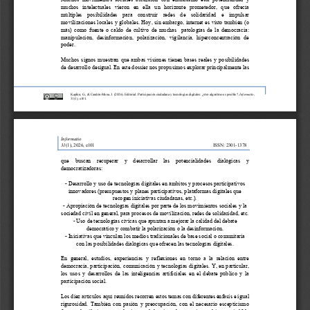
muchos   intelectuales   vieron   en   ella   un   horizonte   prometedor,   que   ofrecía 
múltiples    posibilidades    para    construir    redes    de    solidaridad    e    impulsar 
movilizaciones locales y globales. Hoy, sin embargo, internet es visto también (o 
más)  como  fuente  o  caldo  de  cultivo  de  muchas    patologías  de  la  democracia: 
manipulación,  desinformación,  polarización,  vigilancia,  hiperconcentración  de 
poder. 
Muchos  signos  muestran  que  ambas  visiones  tienen  bases  reales  y  posibilidades 
de desarrollo desigual. En este dossier nos propusimos explorar principalmente las 
Kaplún, G., & Candón
-
Mena, J.
(2026).
Editorial. Participación ciudadana y tecnologías digitales: ¿otro algoritmo es posible?
. 
Informatio
, 
31(1), e
101
. 
Informatio
31
(
1
), 202
6
, 
e101
ISSN: 2301
-
1378
que    buscan    recuperar    y    desarrollar    las    potencialidades    dialógicas    y 
democratizadoras:
-
Desarrollo y uso de tecnologías digitales en ámbitos y procesos participativos 
innovadores (presupuestos y planes participativos, plataformas digitales que 
recogen iniciativas ciudadanas, etc.).
-
Apropiación de tecnologías digitales por parte de los movimientos sociales y la 
sociedad civil en general, para procesos de movilización, redes de solidaridad, etc.
-
Uso de tecnologías cívicas que apuntan a mejorar la calidad del debate 
democrático y combatir la polarización o la desinformación.
-
Iniciativas que vinculan los medios tradicionales de base social o comunitaria 
con las posibilidades dialógicas que ofrecen las tecnologías digitales.
En  general,  estudios,  experiencias  y  reflexiones  en  torno  a  la  relación  entre 
democracia, participación, comunicación y tecnologías digitales. Y, en particular, 
los  usos  y  desarrollos  de  las  inteligencias  artificiales  en  el  debate  público  y  la 
participación social.
Los diez artículos aquí reunidos recorren estos temas con diferentes énfasis e igual 
rigurosidad.  También  con  pasión  y  preocupación,  con  el  necesario  escepticismo 