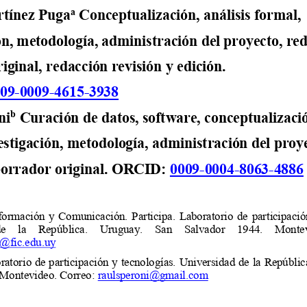
a
tínez Puga
Conceptualización, análisis formal, 
ón, metodología, administración del proyecto, re
iginal, redacción revisión y edición. 
09
-
0009
-
4615
-
3938
ni
b
Curación de datos, software, conceptualización
estigación, metodología, administración del proye
orrador original.
ORCID: 
0009
-
0004
-
8063
-
4886
formación  y  Comunicación.  Participa.  Laboratorio  de  participación
e    la    República.    Uruguay.    San    Salvador    1944.    Monte
z@fic.edu.uy
ratorio de participación y tecnologías. Universidad de la Repúbli
 Montevideo. Correo: 
raulsperoni@gmail.com