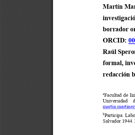
Martín Mar
investigaci
borrador or
ORCID: 
00
Raúl Spero
formal, inv
redacción b
Facultad  de  In
a
Universidad    d
martin.martine
Participa
. Labo
b
Salvador 1944.