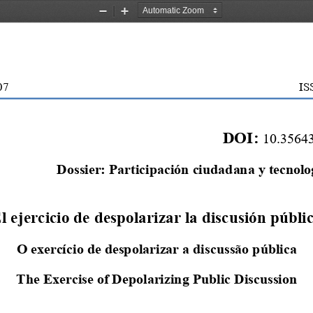
Zoom
Zoom
Out
In
0
7
IS
DOI: 
10.35643
Dossier: Participación ciudadana y tecnolog
l ejercicio de despolarizar la discusión públic
O exercício de despolarizar a discussão pública
The Exercise of Depolarizing Public Discussion