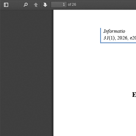
of 26
Toggle
Find
Previous
Next
Sidebar
Informatio
31
(
1
), 202
6
, 
e2
E