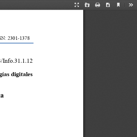
Current
Presentation
Open
Print
Download
Too
View
Mode
SN: 2301
-
1378
/Info.31.1.12
ías digitales
a 