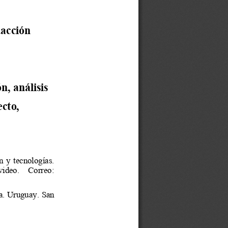
dacción 
, análisis 
cto, 
  y  tecnologías. 
video.    Correo: 
ca. Uruguay. San 