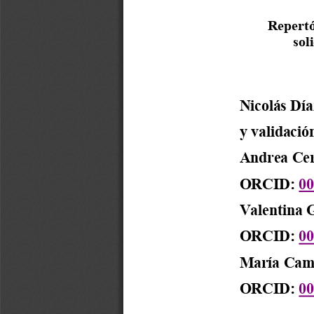
Repertó
sol
Nicolás Dí
y validació
Andrea Cer
ORCID: 
00
Valentina 
ORCID: 
00
María Cami
ORCID: 
00