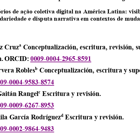
rios de ação coletiva digital na América Latina: visib
idariedade e disputa narrativa em contextos de mud
a
az Cruz
 Conceptualización, escritura, revisión, s
n.
ORCID:
0009-0004-2965-8591
b
vera Robles
 Conceptualización, escritura y sup
09-0004-9583-8574
c
Gaitán Rangel
 Escritura y revisión.
09-0009-6267-8953
d
la García Rodríguez
 Escritura y revisión. 
09-0002-9864-9483