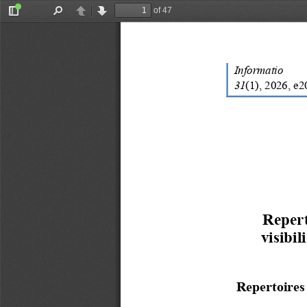
of 47
Toggle
Find
Previous
Next
Sidebar
Informatio
31
(1), 202
6,   e
Repert
visibi
Repertoires 