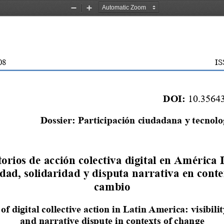
Zoom
Zoom
Out
In
20
8   
                          
DOI: 
10.35643
Dossier: Participación ciudadana y tecnolog
orios de acción colectiva digital en América 
lidad, solidaridad y disputa narrativa en conte
cambio
of digital collective action in Latin America: visibility
and narrative dispute in contexts of change