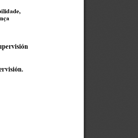
ilidade, 
ança
upervisión 
ervisión.