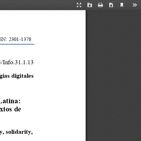
Current
Presentation
Open
Print
Download
Too
View
Mode
  ISSN: 2301
-1378
/Info.31.1.13
ías digitales
Latina: 
xtos de 
, solidarity, 