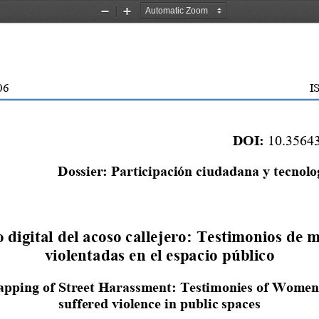
Zoom
Zoom
Out
In
06
I
DOI:
10.35643
Dossier: Participación ciudadana y tecnolog
digital del acoso callejero
: 
Testimonios de m
violentadas en el espacio público
apping of 
S
treet 
H
arassment
: 
Testimonies of 
W
omen
suffered violence in public spaces