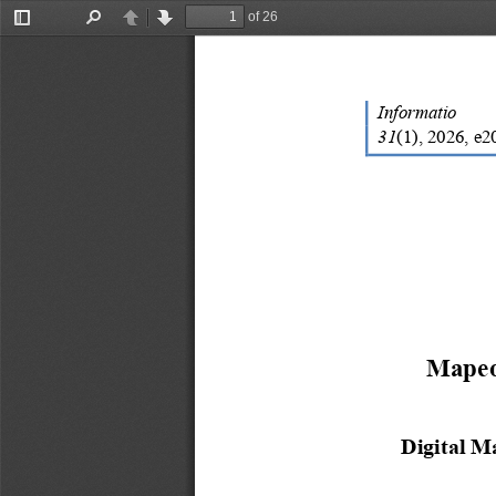
of 26
Toggle
Find
Previous
Next
Sidebar
Informatio
31
(
1
), 202
6
, 
e2
Mapeo 
Digital 
M