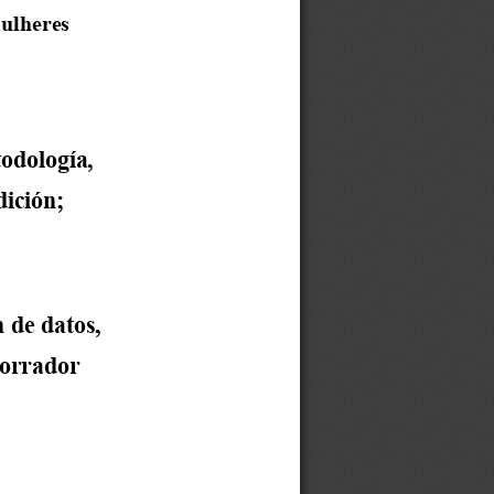
ulheres 
odología, 
dición; 
n de datos, 
borrador 