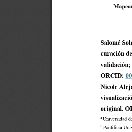
Mapeame
Salomé Sol
curación de
validación;
ORCID: 
00
Nicole Ale
visualizaci
original. 
O
Universidad de
a 
Pontificia Uni
b 