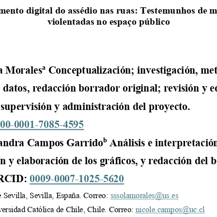
nto digital do assédio nas ruas
: 
Testemunhos de m
violentadas no espaço público
a Morales
a
C
onceptualización; investigación, met
 datos, redacción borrador original; revisión y e
 supervisión y administración del proyecto.
00
-
0001
-
7085
-
4595
b
jandra Campos Garrido
A
nálisis e interpretació
ón y elaboración de los gráficos, y redacción del 
RCID: 
0009
-
0007
-
1025
-
5620
 Sevilla, 
Sevilla
,
España. Correo: 
sssolamorales@us.es
versidad Católica de Chile,
Chile
. Correo: 
nicole.campos@uc.cl