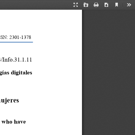
Current
Presentation
Open
Print
Download
Too
View
Mode
SSN: 2301
-
1378
/Info.31.1.11
ías digitales
ujeres 
 who have 