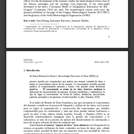
effects. Fo
r the development of the semantic model, the meteorological
-
events class of 
the   Falcons   ontologies   and   the   ontology   Usos_Especiales   of   the   meta
-
model 
developed  in  the  thesis  "Conceptual  Model  of  Geographical  Information  for  IDE 
-
Uruguay"  (Comesaña,  2015) 
are  used.  The  terminological  sources  used  were:  the 
glossary  published  on  the  page  of  the  Uruguay  Meteorological  Institute  (IN.U.MET) 
and the glossary of the World Meteorological Organization (WMO) 
Key words: 
Data Mining, Automatic Recovery, 
S
emantic 
M
od
els
.
1
Departamento   de  Tratamiento   y  Transferencia   de   la   Información
,   I
nstituto   de   Información   y 
Comunicación.
Facultad  de  Información   y   Comunicación,  Universidad  de   la   República.  Correo 
electrónico: diana.comesana@fic.edu.uy
3
Informatio
22 (1), 201
7
,
pp. 
3
-
1
2
ISSN: 2301
-
1378
1.
Introducción
Se llama Minería de Datos o 
Knowledge Discovery of Data (KDD) 
al:
proceso  asistido  por  computadora  que  analiza  una  enorme  cantidad  de  datos  y 
extrae  el  conocimiento  exacto  de  los  mismos.  El  conocimiento  extraído
permite 
predecir  el  comportamiento  presente  y  futuro.  Esto  permite  tomar  decisiones 
positivas.  ...  El  conocimiento  se  extrae  de  los  datos  históricos  mediante  la 
aplicación  de  reconocimiento  de  patrones,  técnicas  estadísticas  y  matemáticas,  lo 
que  da  lugar  a
l  conocimiento  en  forma  de  hechos,  tendencias,  asociaciones, 
pa
trones, anomalías y excepciones
.
(
Amala
Jayanthi
, 
Swathi, Tharakai
, 2016)
Si se habla de 
Minería de Datos Semántica, hay que incorporar el conocimiento 
del dominio a estudio en el proceso de 
búsqueda y análisis de los datos;
así el primer 
paso
es  lograr  la  representación   y 
construcción  del  conocimiento  por  modelos 
comprensibles  para  los  ordenadores  y  tales  que  éstos  puedan  realizar  inferencias  a 
partir  de  ellos.
Como  indican  Amala  Jayanthi,  Sw
anthi  y  Tharakai  (
2016)
es  un 
desarrollo   interdisciplinario   emergente   entre   la   gestión   del   conocimiento   y   la 
informática;  se  trata  de  un  proceso  de  análisis  del  descubrimiento  de  información  a 
partir de un gran volumen de datos de cualquier tipo.
Generalme
nte
el término “minería de datos” hace referencia a 
la búsqueda de los 
mismos  en  grandes  volúmenes  de  datos  contenidos  en  bases  de  datos,  pero  ¿
dónde
encontrar mayor  canti
dad  de  datos  que  nos  muestren  có
mo  una  sociedad  ha  visto  los 
acontecimientos de su ti
empo, 
sino
en la prensa escrita?