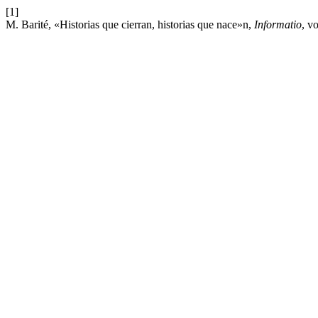
[1]
M. Barité, «Historias que cierran, historias que nace»n,
Informatio
, v