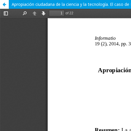
Apropiación ciudadana de la ciencia y la tecnología. El caso de 